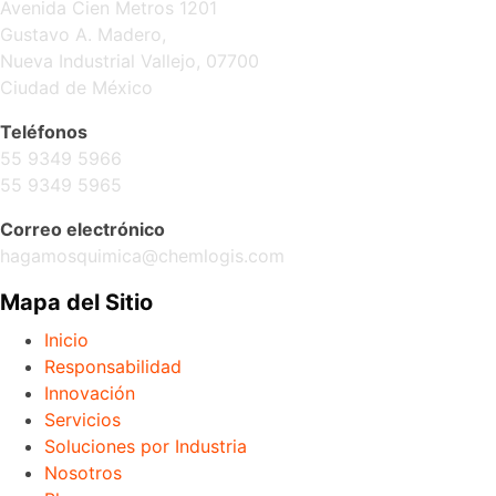
Avenida Cien Metros 1201
Gustavo A. Madero,
Nueva Industrial Vallejo, 07700
Ciudad de México
Teléfonos
55 9349 5966
55 9349 5965
Correo electrónico
hagamosquimica@chemlogis.com
Mapa del Sitio
Inicio
Responsabilidad
Innovación
Servicios
Soluciones por Industria
Nosotros