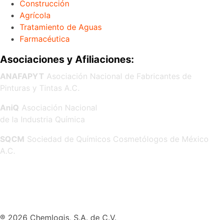
Construcción
Agrícola
Tratamiento de Aguas
Farmacéutica
Asociaciones y Afiliaciones:
ANAFAPYT
Asociación Nacional de Fabricantes de
Pinturas y Tintas A.C.
AniQ
Asociación Nacional
de la Industria Química
SQCM
Sociedad de Químicos Cosmetólogos de México
A.C.
® 2026 Chemlogis, S.A. de C.V.