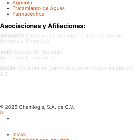
Agrícola
Tratamiento de Aguas
Farmacéutica
Asociaciones y Afiliaciones:
ANAFAPYT
Asociación Nacional de Fabricantes de
Pinturas y Tintas A.C.
AniQ
Asociación Nacional
de la Industria Química
SQCM
Sociedad de Químicos Cosmetólogos de México
A.C.
® 2026 Chemlogis, S.A. de C.V.
Inicio