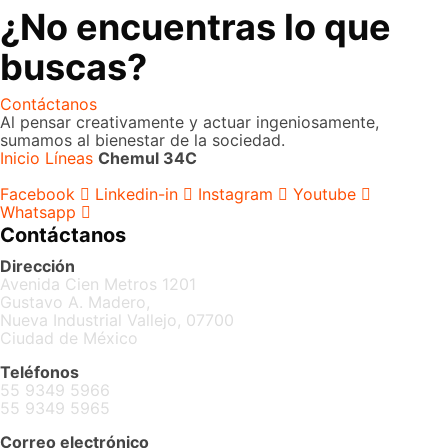
¿No encuentras lo que
buscas?
Contáctanos
Al pensar creativamente y actuar ingeniosamente,
sumamos al bienestar de la sociedad.
Inicio
Líneas
Chemul 34C
Facebook
Linkedin-in
Instagram
Youtube
Whatsapp
Contáctanos
Dirección
Avenida Cien Metros 1201
Gustavo A. Madero,
Nueva Industrial Vallejo, 07700
Ciudad de México
Teléfonos
55 9349 5966
55 9349 5965
Correo electrónico