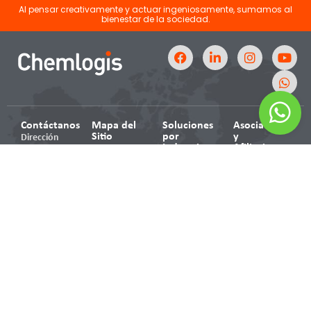
Al pensar creativamente y actuar ingeniosamente, sumamos al
bienestar de la sociedad.
Contáctanos
Mapa del
Soluciones
Asociaciones
Sitio
por
y
Dirección
Industria
Afiliaciones:
Inicio
Avenida Cien
Cosmética
Metros 1201
Responsabilidad
y de
ANAFAPYT
Gustavo A.
Innovación
Cuidado
Asociación
Madero,
Servicios
Personal
Nacional de
Nueva
Soluciones
Fabricantes de
Detergentes,
Industrial
por
Pinturas y
Limpiadores y
Vallejo, 07700
Industria
Tintas A.C.
Desinfectantes
Ciudad de
Nosotros
México
Plástica
Blog
AniQ
Grasas y
Maquinaria
Asociación
Lubricantes
Teléfonos
a la venta
Nacional
Papelera
55 9349 5966
Contáctanos
de la Industria