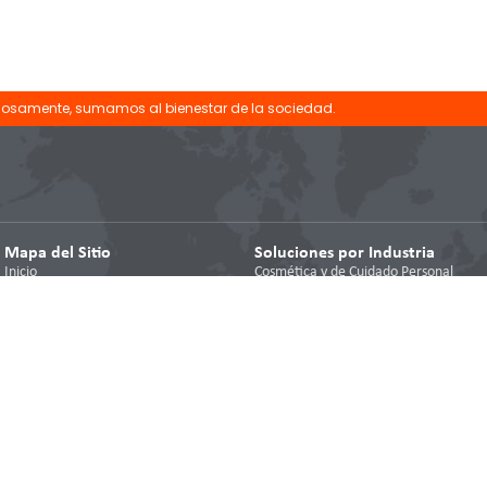
niosamente, sumamos al bienestar de la sociedad.
Mapa del Sitio
Soluciones por Industria
Inicio
Cosmética y de Cuidado Personal
Responsabilidad
Detergentes, Limpiadores y
Desinfectantes
Innovación
Plástica
Servicios
Grasas y Lubricantes
Soluciones por Industria
Papelera
Nosotros
Alimentaria
Blog
Pinturas y Tintas
Maquinaria a la venta
Textil
Contáctanos
Construcción