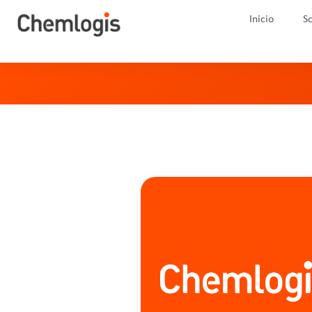
Inicio
So