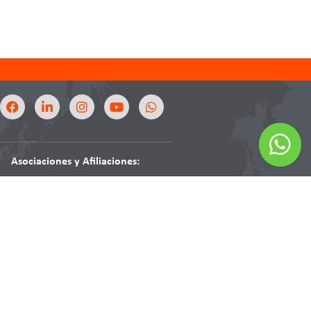
Asociaciones y Afiliaciones:
ANAFAPYT
Asociación Nacional de
Fabricantes de Pinturas y Tintas A.C.
AniQ
Asociación Nacional
de la Industria Química
SQCM
Sociedad de Químicos
Cosmetólogos de México A.C.