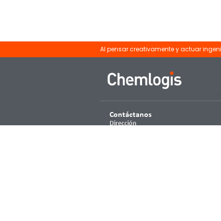
Al pensar creativamente y actuar inge
Contáctanos
Dirección
Avenida Cien Metros 1201
Gustavo A. Madero,
Nueva Industrial Vallejo, 07700
Ciudad de México
Teléfonos
55 9349 5966
55 9349 5965