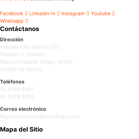
Facebook
Linkedin-in
Instagram
Youtube
Whatsapp
Contáctanos
Dirección
Avenida Cien Metros 1201
Gustavo A. Madero,
Nueva Industrial Vallejo, 07700
Ciudad de México
Teléfonos
55 9349 5966
55 9349 5965
Correo electrónico
hagamosquimica@chemlogis.com
Mapa del Sitio