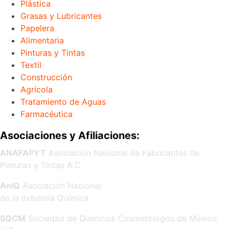
Plástica
Grasas y Lubricantes
Papelera
Alimentaria
Pinturas y Tintas
Textil
Construcción
Agrícola
Tratamiento de Aguas
Farmacéutica
Asociaciones y Afiliaciones:
ANAFAPYT
Asociación Nacional de Fabricantes de
Pinturas y Tintas A.C.
AniQ
Asociación Nacional
de la Industria Química
SQCM
Sociedad de Químicos Cosmetólogos de México