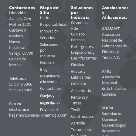
Contáctanos
Mapa del
Soluciones
Asociaciones
Sitio
por
y
Dirección
Industria
Afiliaciones:
Inicio
Avenida Cien
Cosmética
Metros 1201
Responsabilidad
y de
ANAFAPYT
Gustavo A.
Innovación
Cuidado
Asociación
Madero,
Servicios
Personal
Nacional de
Nueva
Soluciones
Fabricantes de
Detergentes,
Industrial
por
Pinturas y
Limpiadores y
Vallejo, 07700
Industria
Tintas A.C.
Desinfectantes
Ciudad de
Nosotros
México
Plástica
Blog
AniQ
Grasas y
Maquinaria
Asociación
Lubricantes
Teléfonos
a la venta
Nacional
Papelera
55 9349 5966
Contáctanos
de la Industria
55 9349 5965
Alimentaria
Química
Quejas y
Pinturas y
sugerencias
Aviso de
Tintas
Correo
SQCM
electrónico
Privacidad
Textil
Sociedad de
hagamosquimica@chemlogis.com
Construcción
Químicos
Agrícola
Cosmetólogos
Tratamiento
de México
de Aguas