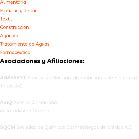
Alimentaria
Pinturas y Tintas
Textil
Construcción
Agrícola
Tratamiento de Aguas
Farmacéutica
Asociaciones y Afiliaciones:
ANAFAPYT
Asociación Nacional de Fabricantes de Pinturas y
Tintas A.C.
AniQ
Asociación Nacional
de la Industria Química
SQCM
Sociedad de Químicos Cosmetólogos de México A.C.